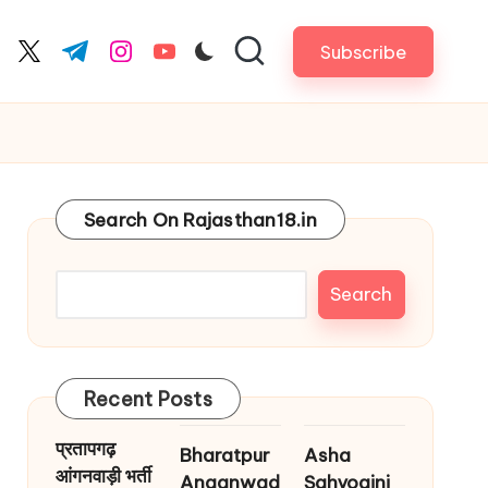
Subscribe
cebook.com
twitter.com
t.me
instagram.com
youtube.com
Search On Rajasthan18.in
Search
Recent Posts
प्रतापगढ़
Bharatpur
Asha
आंगनवाड़ी भर्ती
Anganwad
Sahyogini