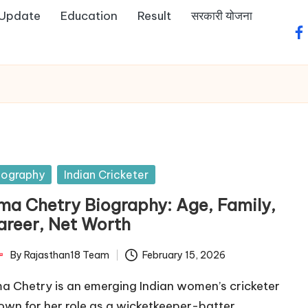
 Update
Education
Result
सरकारी योजना
fa
sted
iography
Indian Cricketer
ma Chetry Biography: Age, Family,
areer, Net Worth
By
Rajasthan18 Team
February 15, 2026
ted
a Chetry is an emerging Indian women’s cricketer
own for her role as a wicketkeeper-batter.