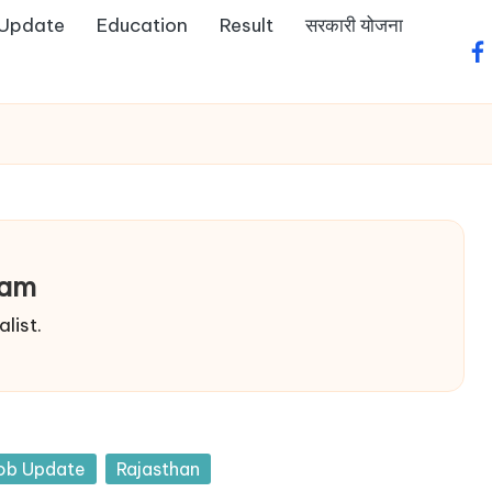
 Update
Education
Result
सरकारी योजना
fa
eam
list.
sted
ob Update
Rajasthan