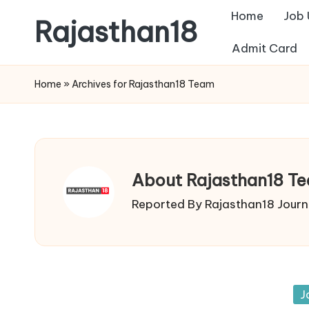
Home
Job
Rajasthan18
Skip
Admit Card
to
Rajasthan18
content
News
Home
»
Archives for Rajasthan18 Team
is
today's
most
watched
About Rajasthan18 T
and
the
Reported By Rajasthan18 Journa
most
credible
respected
news
Po
J
media