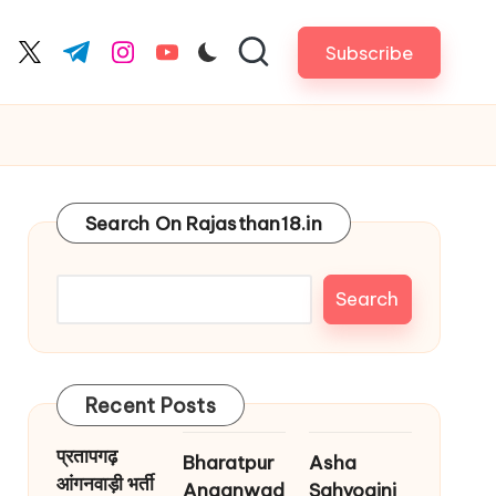
Subscribe
cebook.com
twitter.com
t.me
instagram.com
youtube.com
Search On Rajasthan18.in
Search
Recent Posts
प्रतापगढ़
Bharatpur
Asha
आंगनवाड़ी भर्ती
Anganwad
Sahyogini