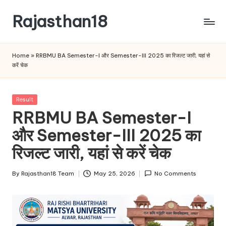
Rajasthan18
Skip
to
Rajasthan18
content
News
Home
»
RRBMU BA Semester-I और Semester-III 2025 का रिजल्ट जारी, यहां से
is
करें चेक
today's
most
watched
Posted
Result
and
in
RRBMU BA Semester-I
the
और Semester-III 2025 का
most
credible
रिजल्ट जारी, यहां से करें चेक
respected
news
By
Rajasthan18 Team
May 25, 2026
No Comments
media
Posted
in
by
India.