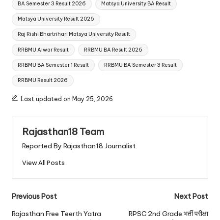
BA Semester 3 Result 2026
Matsya University BA Result
Matsya University Result 2026
Raj Rishi Bhartrihari Matsya University Result
RRBMU Alwar Result
RRBMU BA Result 2026
RRBMU BA Semester 1 Result
RRBMU BA Semester 3 Result
RRBMU Result 2026
Last updated on May 25, 2026
Rajasthan18 Team
Reported By Rajasthan18 Journalist.
View All Posts
Post
Previous Post
Next Post
navigation
Rajasthan Free Teerth Yatra
RPSC 2nd Grade भर्ती परीक्षा