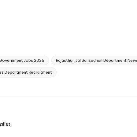
 Government Jobs 2026
Rajasthan Jal Sansadhan Department New
es Department Recruitment
list.