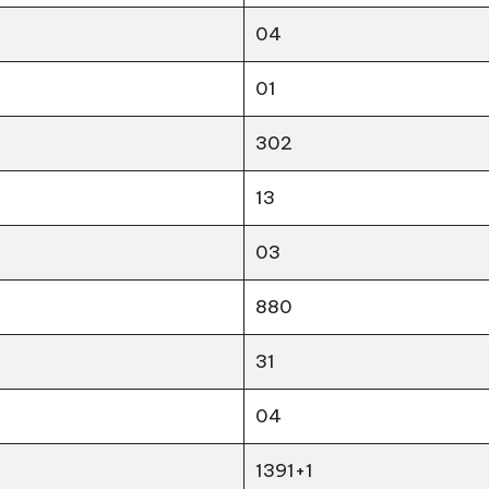
04
01
302
13
03
880
31
04
1391+1