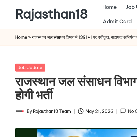
Home
Job
Rajasthan18
Skip
Admit Card
to
Rajasthan18
content
News
Home
»
राजस्थान जल संसाधन विभाग में 1391+1 पद स्वीकृत, सहायक अभियंता के
is
today's
most
Posted
Job Update
watched
in
राजस्थान जल संसाधन विभाग 
and
the
होगी भर्ती
most
credible
By
Rajasthan18 Team
May 21, 2026
No 
Posted
respected
by
news
media