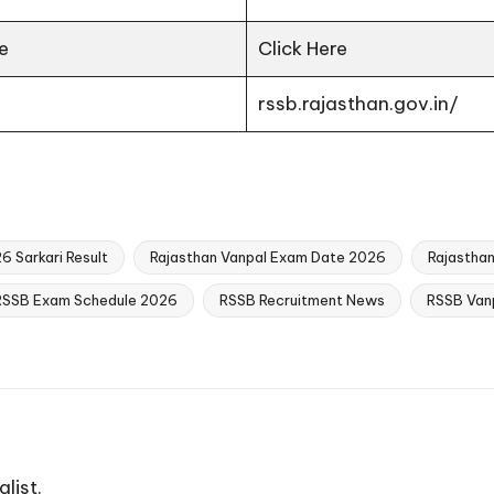
e
Click Here
rssb.rajasthan.gov.in/
6 Sarkari Result
Rajasthan Vanpal Exam Date 2026
Rajasthan
RSSB Exam Schedule 2026
RSSB Recruitment News
RSSB Van
list.