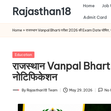
Home
Job
Rajasthan18
Skip
Admit Card
to
Rajasthan18
content
News
Home
»
राजस्थान Vanpal Bharti परीक्षा 2026 की Exam Date घोषित, यह
is
today's
most
Posted
Education
watched
in
राजस्थान Vanpal Bharti 
and
the
नोटिफिकेशन
most
credible
By
Rajasthan18 Team
May 29, 2026
No 
Posted
respected
by
news
media