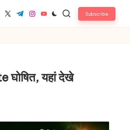
Subscribe
cebook.com
twitter.com
t.me
instagram.com
youtube.com
ोषित, यहां देखे