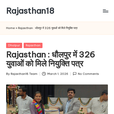
Rajasthan18
Skip
to
Rajasthan18
content
News
Home
»
Rajasthan : धौलपुर में 326 युवाओं को मिले नियुक्ति पत्र
is
today's
most
Posted
Dholpur
Rajasthan
watched
in
Rajasthan : धौलपुर में 326
and
the
युवाओं को मिले नियुक्ति पत्र
most
credible
By
Rajasthan18 Team
March 1, 2026
No Comments
Posted
respected
by
news
media
in
India.