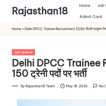
Home
Job
Rajasthan18
Skip
Admit Card
to
Rajasthan18
content
News
Home
»
Delhi DPCC Trainee Recruitment 2026: दिल्ली प्रदूषण नियंत्रण 
is
today's
most
Posted
Job Update
watched
in
Delhi DPCC Trainee Recr
and
the
150 ट्रेनी पदों पर भर्ती
most
credible
By
Rajasthan18 Team
May 18, 2026
No 
Posted
respected
by
news
media