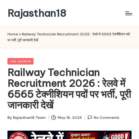
Rajasthan18
Skip
to
Rajasthan18
content
News
Home
»
Railway Technician Recruitment 2026 : रेलवे में 6565 टेक्नीशियन पदों
is
पर भर्ती, पूरी जानकारी देखें
today's
most
watched
Posted
Job Update
and
in
Railway Technician
the
Recruitment 2026 : रेलवे में
most
credible
6565 टेक्नीशियन पदों पर भर्ती, पूरी
respected
news
जानकारी देखें
media
in
By
Rajasthan18 Team
May 18, 2026
No Comments
Posted
India.
by