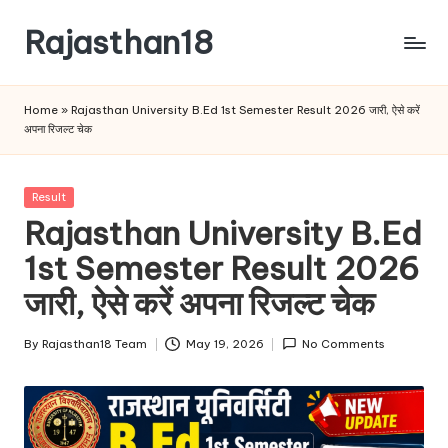
Rajasthan18
Skip
to
Rajasthan18
content
News
Home
»
Rajasthan University B.Ed 1st Semester Result 2026 जारी, ऐसे करें
is
अपना रिजल्ट चेक
today's
most
watched
Posted
Result
and
in
Rajasthan University B.Ed
the
1st Semester Result 2026
most
credible
जारी, ऐसे करें अपना रिजल्ट चेक
respected
news
By
Rajasthan18 Team
May 19, 2026
No Comments
media
Posted
in
by
India.