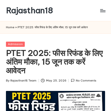
Rajasthan18
Skip
to
Rajasthan18
content
News
Home
»
PTET 2025: फीस रिफंड के लिए अंतिम मौका, 15 जून तक करें आवेदन
is
today's
most
Posted
Admission
watched
in
PTET 2025: फीस रिफंड के लिए
and
the
अंतिम मौका, 15 जून तक करें
most
आवेदन
credible
respected
By
Rajasthan18 Team
May 25, 2026
No Comments
news
Posted
media
by
in
India.