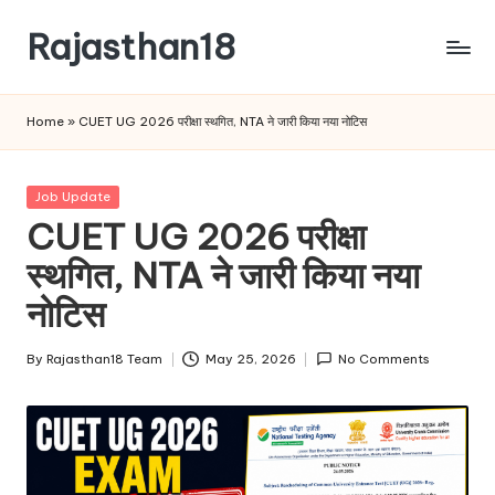
Rajasthan18
Skip
to
Rajasthan18
content
News
Home
»
CUET UG 2026 परीक्षा स्थगित, NTA ने जारी किया नया नोटिस
is
today's
most
Posted
Job Update
watched
in
CUET UG 2026 परीक्षा
and
the
स्थगित, NTA ने जारी किया नया
most
नोटिस
credible
respected
By
Rajasthan18 Team
May 25, 2026
No Comments
news
Posted
media
by
in
India.