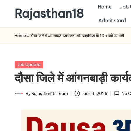
Home
Job
Rajasthan18
Skip
Admit Card
to
Rajasthan18
content
News
Home
»
दौसा जिले में आंगनबाड़ी कार्यकर्ता और सहायिका के 105 पदों पर भर्ती
is
today's
most
Posted
Job Update
watched
in
दौसा जिले में आंगनबाड़ी कार्
and
the
most
By
Rajasthan18 Team
June 4, 2026
No 
Posted
credible
by
respected
news
media