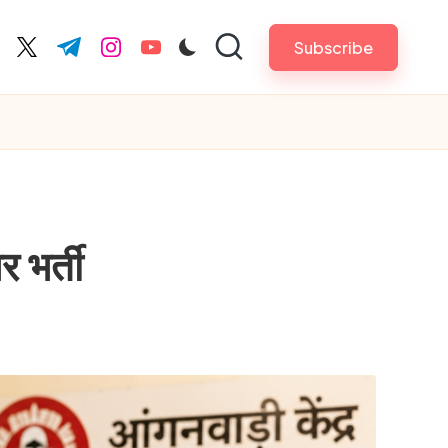
Subscribe
cebook.com
twitter.com
t.me
instagram.com
youtube.com
 भर्ती