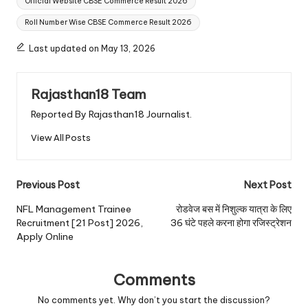
Official Website CBSE Commerce Result 2026
Roll Number Wise CBSE Commerce Result 2026
Last updated on May 13, 2026
Rajasthan18 Team
Reported By Rajasthan18 Journalist.
View All Posts
Post
Previous Post
Next Post
navigation
NFL Management Trainee
रोडवेज बस में निशुल्क यात्रा के लिए
Recruitment [21 Post] 2026,
36 घंटे पहले करना होगा रजिस्ट्रेशन
Apply Online
Comments
No comments yet. Why don’t you start the discussion?