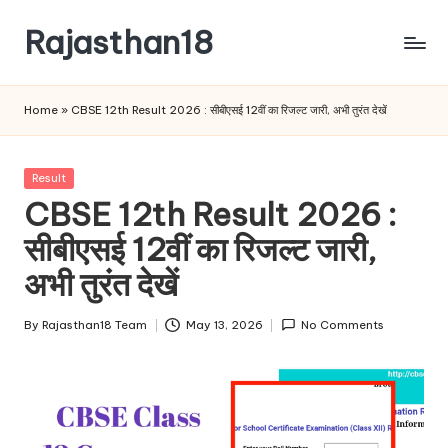
Rajasthan18
Skip
to
Rajasthan18
content
News
Home
»
CBSE 12th Result 2026 : सीबीएसई 12वीं का रिजल्ट जारी, अभी तुरंत देखें
is
today's
most
Posted
Result
watched
in
CBSE 12th Result 2026 :
and
the
सीबीएसई 12वीं का रिजल्ट जारी,
most
अभी तुरंत देखें
credible
respected
By
Rajasthan18 Team
May 13, 2026
No Comments
news
Posted
media
by
in
India.