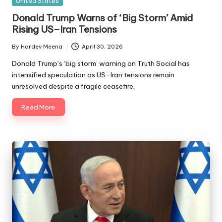
Posted
United States
in
Donald Trump Warns of ‘Big Storm’ Amid
Rising US–Iran Tensions
By
Hardev Meena
April 30, 2026
Posted
by
Donald Trump’s ‘big storm’ warning on Truth Social has
intensified speculation as US–Iran tensions remain
unresolved despite a fragile ceasefire.
Read More