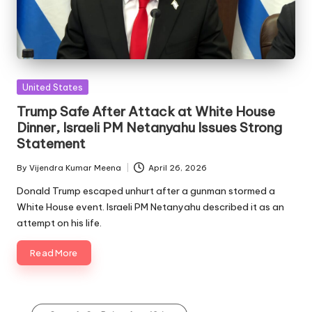
Posted
United States
in
Trump Safe After Attack at White House
Dinner, Israeli PM Netanyahu Issues Strong
Statement
By
Vijendra Kumar Meena
April 26, 2026
Posted
by
Donald Trump escaped unhurt after a gunman stormed a
White House event. Israeli PM Netanyahu described it as an
attempt on his life.
Read More