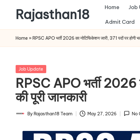
Home
Job
Rajasthan18
Skip
Admit Card
to
Rajasthan18
content
News
Home
»
RPSC APO भर्ती 2026 का नोटिफिकेशन जारी, 371 पदों पर होगी भर्ती
is
today's
most
Posted
Job Update
watched
in
RPSC APO भर्ती 2026 का न
and
the
की पूरी जानकारी
most
credible
By
Rajasthan18 Team
May 27, 2026
No 
Posted
respected
by
news
media