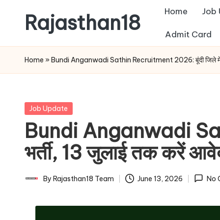
Home
Job
Rajasthan18
Skip
Admit Card
to
Rajasthan18
content
News
Home
»
Bundi Anganwadi Sathin Recruitment 2026: बूंदी जिले में साथ
is
today's
most
Posted
Job Update
watched
in
Bundi Anganwadi Sathin
and
the
भर्ती, 13 जुलाई तक करें आव
most
credible
By
Rajasthan18 Team
June 13, 2026
No 
Posted
respected
by
news
media