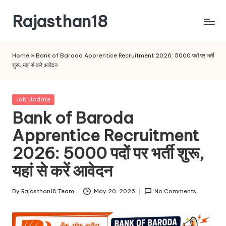
Rajasthan18
Skip
to
Rajasthan18
content
News
Home
»
Bank of Baroda Apprentice Recruitment 2026: 5000 पदों पर भर्ती
is
शुरू, यहां से करें आवेदन
today's
most
watched
Posted
Job Update
and
in
Bank of Baroda
the
Apprentice Recruitment
most
credible
2026: 5000 पदों पर भर्ती शुरू,
respected
news
यहां से करें आवेदन
media
in
By
Rajasthan18 Team
May 20, 2026
No Comments
Posted
India.
by